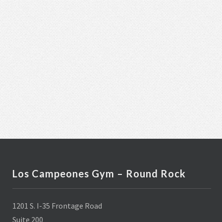
Los Campeones Gym – Round Rock
1201 S. I-35 Frontage Road
Suite 200